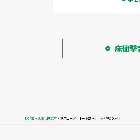
床衝撃
HOME
床良し研究所
専用コーディネート部材（巾木/見切り材）