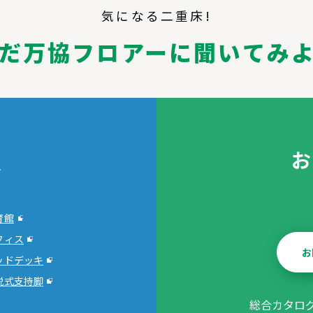
気になる二重床!
だ万協フロアー
に聞いてみ
報
お
育館
フィス
お
ッドデッキ
脱式支持脚
総合カタロ