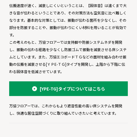
伝搬速度が速く、減衰しにくいということは、【固体音】は遠くまで大
きな音が伝わるということであり、その対策方法も空気音に比べ難しく
なります。基本的な対策としては、振動が伝わる箇所を少なくし、その
部分を防振することや、振動が伝わりにくい材料を用いることが有効で
す。
この考えのもと、万協フロアーでは支持脚や防振システムネダを開発
し、振動の伝わる経路を少なくし防振ゴムで振動を減衰させる床システ
ムとしています。また、万協エコボードＴＧなどの面材を組み合わせ振
動の伝搬を減衰させる[ＹＰE-ＴＧ]タイプを開発し、上階から下階に伝
わる固体音を低減させています。
[YPE-TG]タイプについてはこちら
万協フロアーでは、これからもより遮音性能の高い床システムを開発
し、快適な居住空間づくりに取り組んでいきたいと考えています。