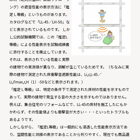
ング）の遮音性能の表示方法に「推
定Ｌ等級」というものがあります。
カタログなどで「LL-45／LH-50」な
どと表示されているものです。 しか
し公的試験機関では、この「推定L
等級」による性能表示を試験成績書
に添付することを廃止しています。
それは、表示されている性能と実際
の建物での実測値が異なり、誤解が生じているためです。（ちなみに実
際の建物で測定された床衝撃音遮断性能は、Li,r,L-45／
Li,Fmax,r,H（1）-50などと表示されます。）
「推定Ｌ等級」は、特定の条件下で測定された床材の性能を示すもので
あって、実際の建物で発生する音の大きさを示すものではありません。
例えば、集合住宅のリフォームなどで、LL-45の床材を施工したにもか
かわらず、その性能値よりも衝撃音が大きい・・・といったトラブルも
あるようです。
しかしながら、「推定L等級」は一般的にも浸透した性能表示方法であ
り、空間性能と同様の表示であることから判りやすく、現在でも商品選