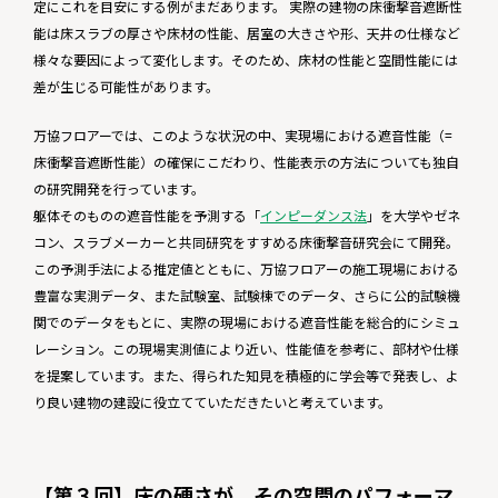
定にこれを目安にする例がまだあります。 実際の建物の床衝撃音遮断性
能は床スラブの厚さや床材の性能、居室の大きさや形、天井の仕様など
様々な要因によって変化します。そのため、床材の性能と空間性能には
差が生じる可能性があります。
万協フロアーでは、このような状況の中、実現場における遮音性能（=
床衝撃音遮断性能）の確保にこだわり、性能表示の方法についても独自
の研究開発を行っています。
躯体そのものの遮音性能を予測する「
インピーダンス法
」を大学やゼネ
コン、スラブメーカーと共同研究をすすめる床衝撃音研究会にて開発。
この予測手法による推定値とともに、万協フロアーの施工現場における
豊富な実測データ、また試験室、試験棟でのデータ、さらに公的試験機
関でのデータをもとに、実際の現場における遮音性能を総合的にシミュ
レーション。この現場実測値により近い、性能値を参考に、部材や仕様
を提案しています。また、得られた知見を積極的に学会等で発表し、よ
り良い建物の建設に役立てていただきたいと考えています。
【第３回】床の硬さが、その空間のパフォーマ