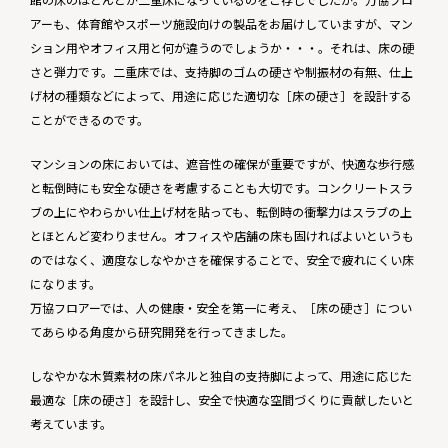
アーも、体育館やスポーツ施設向けの製品をお届けしていますが、マン
ション用やオフィス用と何が違うのでしょうか・・・。それは、床の硬
さと弾力です。二重床では、支持脚のゴムの硬さや制振材の有無、仕上
げ材の種類などによって、用途に応じた適切な［床の硬さ］を設計する
ことができるのです。
マンションの床においては、遮音性の確保が重要ですが、快適な歩行感
と転倒時にも安全な硬さを考慮することも大切です。コンクリートスラ
ブの上にやわらかい仕上げ材を貼っても、転倒時の衝撃力はスラブの上
とほとんど変わりません。オフィスや店舗の床も固ければよいというも
のではなく、適度なしなやかさを確保することで、安全で疲れにくい床
になります。
万協フロアーでは、人の健康・安全を第一に考え、［床の硬さ］につい
てあらゆる角度から研究開発を行ってきました。
しなやかな木質素材の床パネルと独自の支持脚によって、用途に応じた
最適な［床の硬さ］を設計し、安全で快適な空間づくりに貢献したいと
考えています。