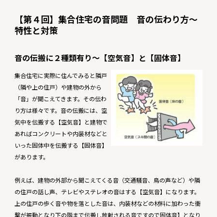
【第４回】集合住宅の音問題 音の伝わり方〜
特性と対策
音の伝搬に２種類有り～【空気音】と【固体音】
集合住宅に実際に住んでみると隣戸
（隣や上の住戸）や建物の外から
「音」が聞こえてきます。その伝わ
り方は様々です。音の伝搬には、空
気中を伝搬する【空気音】と建物で
あればコンクリートや内装材などと
いった固体中を伝搬する【固体音】
があります。
例えば、建物の外部から聞こえてくる音（交通騒音、鳥の声など）や隣
の住戸の話し声、テレビやステレオの音はする【空気音】になります。
上の住戸の歩く音や物を落とした音は、内装材などの材料に加わった衝
撃が振動となり下の階まで伝搬し放射される音ですので固体音】となり