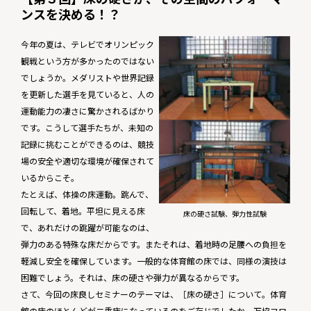
ンスを決める！？
今年の夏は、テレビでオリンピック
観戦という方が多かったのではない
でしょうか。メダリストや世界記録
を更新した選手を見ていると、人の
運動能力の凄さに驚かされるばかり
です。こうして選手たちが、未知の
記録に挑むことができるのは、競技
場の安全や適切な環境が確保されて
いるからこそ。
たとえば、体操の床運動。跳んで、
回転して、着地。平坦に見える床
床の硬さ試験、弾力性試験
で、あれだけの跳躍が可能なのは、
弾力のある特殊な床だからです。またそれは、着地時の足腰への負担を
軽減し安全を確保しています。一般的な体育館の床では、同様の演技は
困難でしょう。それは、床の硬さや弾力が異なるからです。
さて、今回の床良しセミナーのテーマは、［床の硬さ］について。体育
館の床のほとんどが二重床になっているのをご存じでしたか。万協フロ