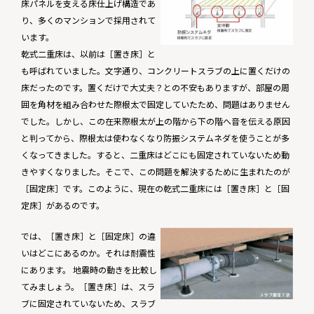
床パネルを支える床仕上げ構造であ
り、多くのマンションで採用されて
います。
乾式二重床は、以前は［置き床］と
も呼ばれていました。文字通り、コンクリートスラブの上に置くだけの
床だったのです。置くだけで大丈夫？との不安もありますが、部屋の周
囲を角材を組み合わせた際根太で固定していたため、問題はありません
でした。しかし、この在来際根太が上の階から下の階へ音を伝える原因
と判ってから、際根太は使わなくなり防振システムネダを使うことが多
くなってきました。すると、二重床はどこにも固定されていないため動
きやすくなりました。そこで、この問題を解決するために生まれたのが
［固定床］です。このように、現在の乾式二重床には［置き床］と［固
定床］があるのです。
では、［置き床］と［固定床］の違
いはどこにあるのか。それは耐震性
にあります。 地震時の動きを比較し
てみましょう。［置き床］は、スラ
ブに固定されていないため、スラブ